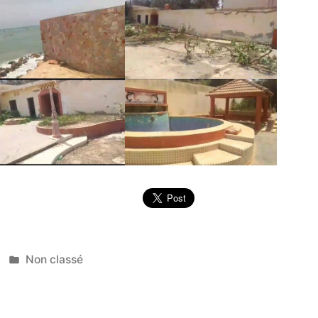
Publié
Non classé
dans