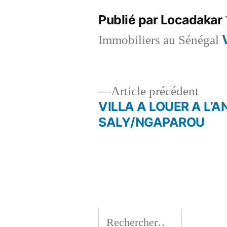
Publié par Locadakar
Immobiliers au Sénégal
Artic
Article précédent
précé
VILLA A LOUER A L’A
Navigation
SALY/NGAPAROU
de
l’article
Rechercher :