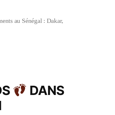
ements au Sénégal : Dakar,
DS
DANS
N