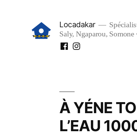
Aller
au
Locadakar
Spécialist
contenu
Saly, Ngaparou, Somone 
Facebook
Instagram
Locadakar
Locadakar
À YÉNE T
L’EAU 100