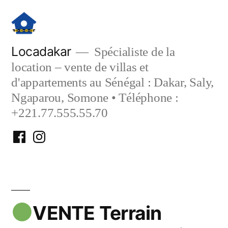
Aller
au
contenu
Locadakar
Spécialiste de la
location – vente de villas et
d'appartements au Sénégal : Dakar, Saly,
Ngaparou, Somone • Téléphone :
+221.77.555.55.70
Facebook
Instagram
Locadakar
Locadakar
VENTE Terrain