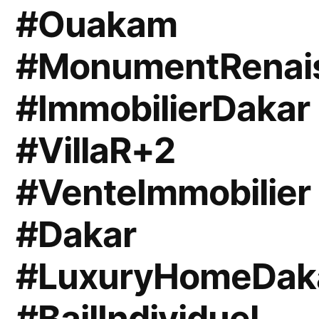
#Ouakam
#MonumentRenai
#ImmobilierDakar
#VillaR+2
#VenteImmobilier
#Dakar
#LuxuryHomeDak
#BailIndividuel