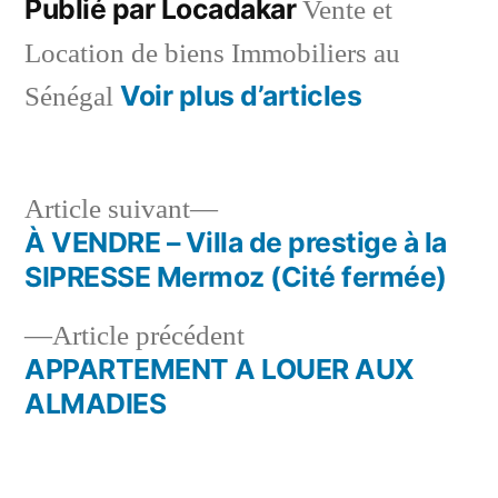
Publié par Locadakar
Vente et
Location de biens Immobiliers au
Voir plus d’articles
Sénégal
Article
Article suivant
suivant :
À VENDRE – Villa de prestige à la
Navigation
SIPRESSE Mermoz (Cité fermée)
de
Article
Article précédent
l’article
précédent :
APPARTEMENT A LOUER AUX
ALMADIES