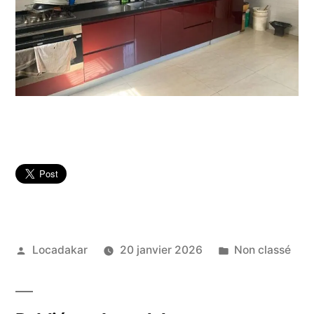
Publié
Publié
Locadakar
20 janvier 2026
Non classé
par
dans