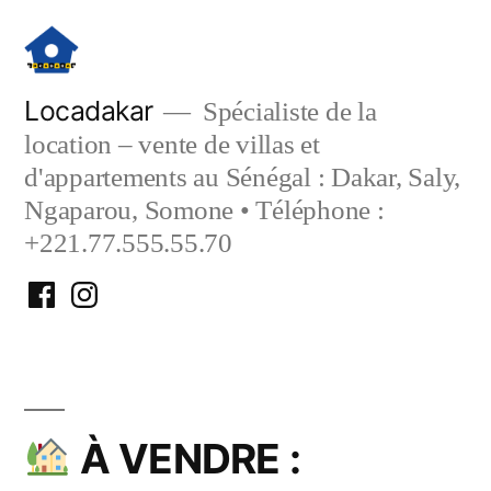
Aller
au
contenu
Locadakar
Spécialiste de la
location – vente de villas et
d'appartements au Sénégal : Dakar, Saly,
Ngaparou, Somone • Téléphone :
+221.77.555.55.70
Facebook
Instagram
Locadakar
Locadakar
À VENDRE :