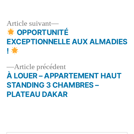
Article
Article suivant
suivant :
OPPORTUNITÉ
Navigation
EXCEPTIONNELLE AUX ALMADIES
de
!
l’article
Article
Article précédent
précédent :
À LOUER – APPARTEMENT HAUT
STANDING 3 CHAMBRES –
PLATEAU DAKAR