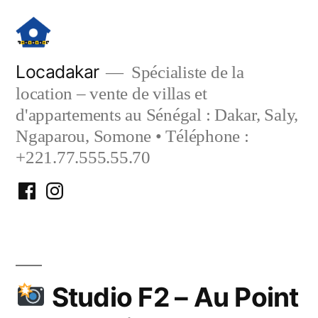
Aller
au
contenu
Locadakar
Spécialiste de la
location – vente de villas et
d'appartements au Sénégal : Dakar, Saly,
Ngaparou, Somone • Téléphone :
+221.77.555.55.70
Facebook
Instagram
Locadakar
Locadakar
Studio F2 – Au Point