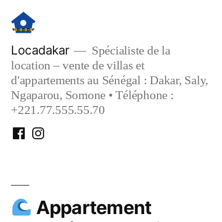
Aller
au
contenu
Locadakar
Spécialiste de la
location – vente de villas et
d'appartements au Sénégal : Dakar, Saly,
Ngaparou, Somone • Téléphone :
+221.77.555.55.70
Facebook
Instagram
Locadakar
Locadakar
Appartement