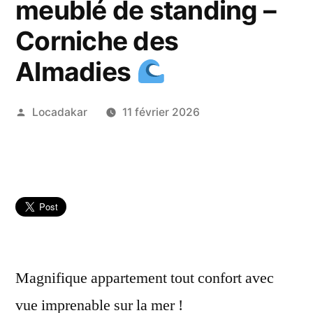
meublé de standing –
Corniche des
Almadies
Publié
Locadakar
11 février 2026
par
Magnifique appartement tout confort avec
vue imprenable sur la mer !