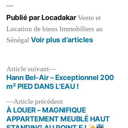
Publié par Locadakar
Vente et
Location de biens Immobiliers au
Voir plus d’articles
Sénégal
Article
Article suivant
suivant :
Hann Bel-Air – Exceptionnel 200
Navigation
m² PIED DANS L’EAU !
de
Article
Article précédent
l’article
précédent :
À LOUER – MAGNIFIQUE
APPARTEMENT MEUBLÉ HAUT
STANDING AU POINT E !