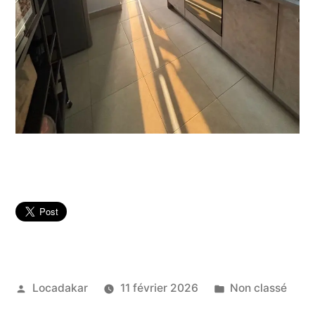
Publié
Publié
Locadakar
11 février 2026
Non classé
par
dans