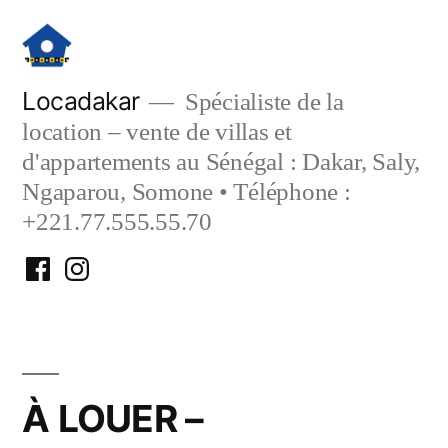
Aller
au
contenu
Locadakar
Spécialiste de la
location – vente de villas et
d'appartements au Sénégal : Dakar, Saly,
Ngaparou, Somone • Téléphone :
+221.77.555.55.70
Facebook
Instagram
Locadakar
Locadakar
À LOUER –