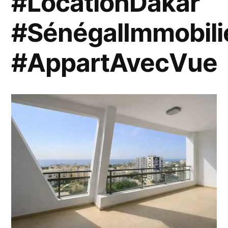
#LocationDakar
#SénégalImmobili
#AppartAvecVue