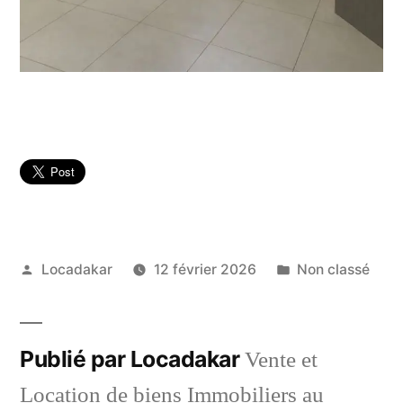
Publié
Publié
Locadakar
12 février 2026
Non classé
par
dans
Publié par Locadakar
Vente et
Location de biens Immobiliers au