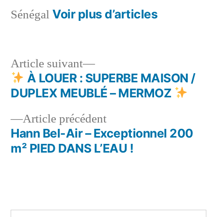
Voir plus d’articles
Sénégal
Article
Article suivant
suivant :
À LOUER : SUPERBE MAISON /
Navigation
DUPLEX MEUBLÉ – MERMOZ
de
Article
Article précédent
l’article
précédent :
Hann Bel-Air – Exceptionnel 200
m² PIED DANS L’EAU !