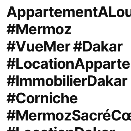
AppartementALou
#Mermoz
#VueMer #Dakar
#LocationAppart
#ImmobilierDakar
#Corniche
#MermozSacréC