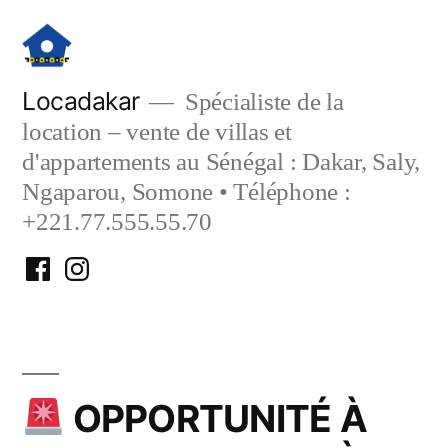
Aller
au
contenu
Locadakar
Spécialiste de la
location – vente de villas et
d'appartements au Sénégal : Dakar, Saly,
Ngaparou, Somone • Téléphone :
+221.77.555.55.70
Facebook
Instagram
Locadakar
Locadakar
OPPORTUNITÉ À