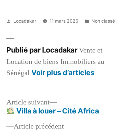
Publié
Publié
Locadakar
11 mars 2026
Non classé
par
dans
Publié par Locadakar
Vente et
Location de biens Immobiliers au
Voir plus d’articles
Sénégal
Article
Article suivant
suivant :
Villa à louer – Cité Africa
Navigation
Article
Article précédent