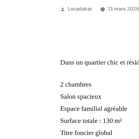
Publié
Locadakar
13 mars 202
par
Dans un quartier chic et résid
2 chambres
Salon spacieux
Espace familial agréable
Surface totale : 130 m²
Titre foncier global