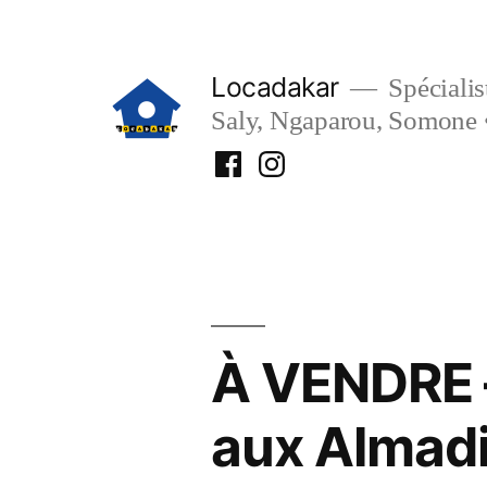
Aller
au
Locadakar
Spécialist
contenu
Saly, Ngaparou, Somone 
Facebook
Instagram
Locadakar
Locadakar
À VENDRE 
aux Almadi