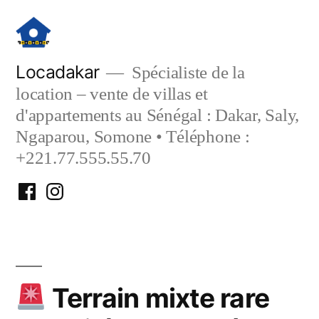
Aller
au
contenu
Locadakar
Spécialiste de la
location – vente de villas et
d'appartements au Sénégal : Dakar, Saly,
Ngaparou, Somone • Téléphone :
+221.77.555.55.70
Facebook
Instagram
Locadakar
Locadakar
Terrain mixte rare