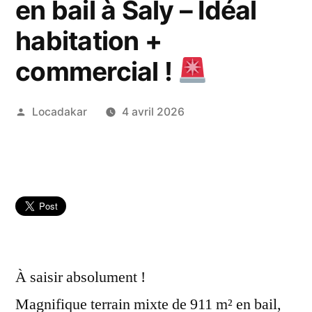
en bail à Saly – Idéal
habitation +
commercial !
Publié
Locadakar
4 avril 2026
par
À saisir absolument !
Magnifique terrain mixte de 911 m² en bail,