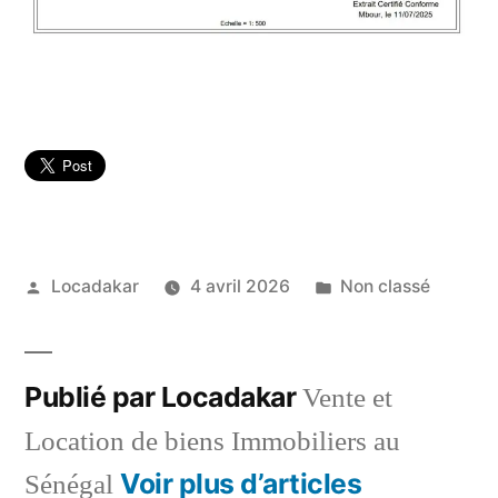
Publié
Publié
Locadakar
4 avril 2026
Non classé
par
dans
Publié par Locadakar
Vente et
Location de biens Immobiliers au
Voir plus d’articles
Sénégal