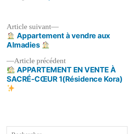
Article
Article suivant
suivant :
Appartement à vendre aux
Navigation
Almadies
de
Article
Article précédent
l’article
précédent :
APPARTEMENT EN VENTE À
SACRÉ-CŒUR 1(Résidence Kora)
Rechercher :