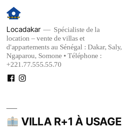
Aller
au
contenu
Locadakar
Spécialiste de la
location – vente de villas et
d'appartements au Sénégal : Dakar, Saly,
Ngaparou, Somone • Téléphone :
+221.77.555.55.70
Facebook
Instagram
Locadakar
Locadakar
VILLA R+1 À USAGE