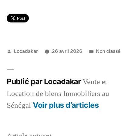
Publié
Publié
Locadakar
26 avril 2026
Non classé
par
dans
Publié par Locadakar
Vente et
Location de biens Immobiliers au
Voir plus d’articles
Sénégal
Article