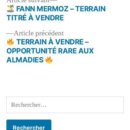
Article suivant
suivant :
FANN MERMOZ – TERRAIN
Navigation
TITRÉ À VENDRE
de
Article
Article précédent
l’article
précédent :
TERRAIN À VENDRE –
OPPORTUNITÉ RARE AUX
ALMADIES
Rechercher :