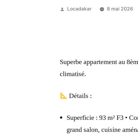
Publié
Locadakar
8 mai 2026
par
Superbe appartement au 8ème
climatisé.
Détails :
Superficie : 93 m² F3 • Co
grand salon, cuisine aména