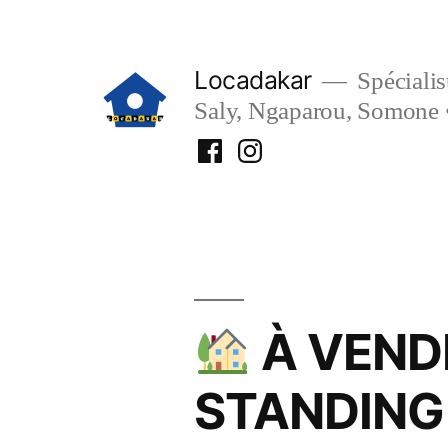
Aller
au
Locadakar
Spécialist
contenu
Saly, Ngaparou, Somone 
Facebook
Instagram
Locadakar
Locadakar
À VEND
STANDING