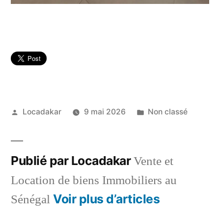
Publié
Publié
Locadakar
9 mai 2026
Non classé
par
dans
Publié par Locadakar
Vente et
Location de biens Immobiliers au
Voir plus d’articles
Sénégal