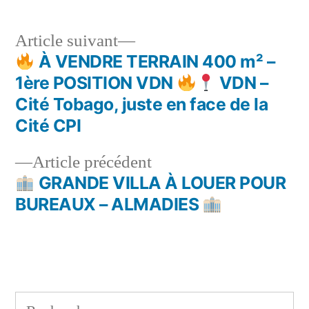
Article
Article suivant
suivant :
À VENDRE TERRAIN 400 m² –
Navigation
1ère POSITION VDN
VDN –
de
Cité Tobago, juste en face de la
Cité CPI
l’article
Article
Article précédent
précédent :
GRANDE VILLA À LOUER POUR
BUREAUX – ALMADIES
Rechercher :