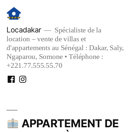
Aller
au
contenu
Locadakar
Spécialiste de la
location – vente de villas et
d'appartements au Sénégal : Dakar, Saly,
Ngaparou, Somone • Téléphone :
+221.77.555.55.70
Facebook
Instagram
Locadakar
Locadakar
APPARTEMENT DE