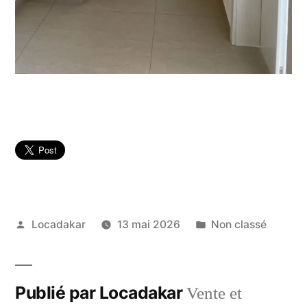
Publié
Publié
Locadakar
13 mai 2026
Non classé
par
dans
Publié par Locadakar
Vente et