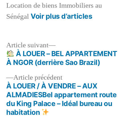
Location de biens Immobiliers au
Voir plus d’articles
Sénégal
Article
Article suivant
suivant :
À LOUER – BEL APPARTEMENT
Navigation
À NGOR (derrière Sao Brazil)
de
Article
Article précédent
l’article
précédent :
À LOUER / À VENDRE – AUX
ALMADIESBel appartement route
du King Palace – Idéal bureau ou
habitation