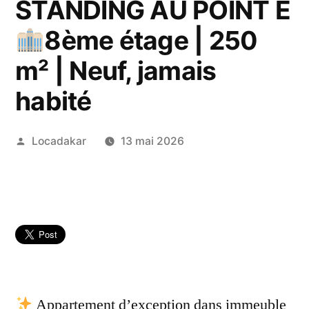
STANDING AU POINT E
8ème étage | 250
m² | Neuf, jamais
habité
Publié
Locadakar
13 mai 2026
par
Appartement d’exception dans immeuble