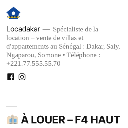
Aller
au
contenu
Locadakar
Spécialiste de la
location – vente de villas et
d'appartements au Sénégal : Dakar, Saly,
Ngaparou, Somone • Téléphone :
+221.77.555.55.70
Facebook
Instagram
Locadakar
Locadakar
À LOUER – F4 HAUT