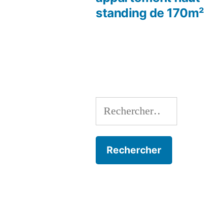
de
standing de 170m²
l’article
Rechercher :