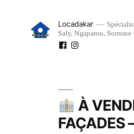
Aller
au
Locadakar
Spécialist
contenu
Saly, Ngaparou, Somone 
Facebook
Instagram
Locadakar
Locadakar
À VENDR
FAÇADES 