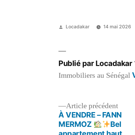
Publié
Locadakar
14 mai 2026
par
Publié par Locadakar
Immobiliers au Sénégal
Artic
Article précédent
précé
À VENDRE – FANN
Navigation
MERMOZ
Bel
appartement haut