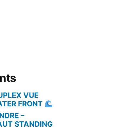
ents
UPLEX VUE
WATER FRONT
NDRE –
AUT STANDING