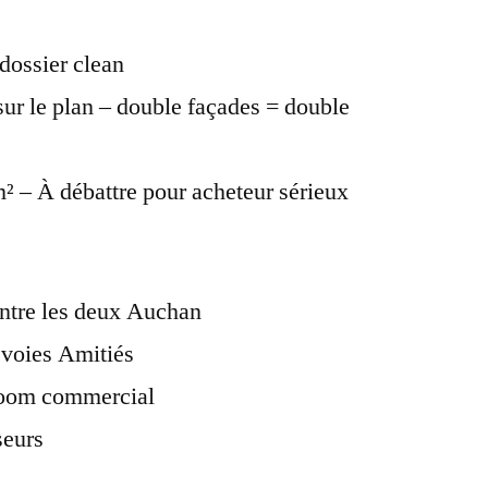
 dossier clean
sur le plan – double façades = double
² – À débattre pour acheteur sérieux
entre les deux Auchan
 voies Amitiés
room commercial
seurs