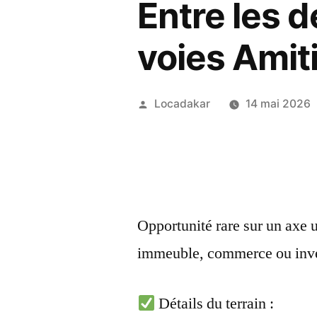
Entre les 
voies Amit
Publié
Locadakar
14 mai 2026
par
Opportunité rare sur un axe ul
immeuble, commerce ou inves
Détails du terrain :