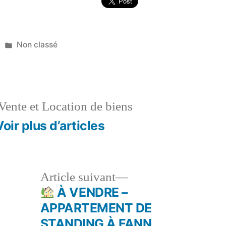
Publié
Non classé
dans
Vente et Location de biens
Voir plus d’articles
le
Article
Article suivant
dent :
suivant :
À VENDRE –
APPARTEMENT DE
STANDING À FANN