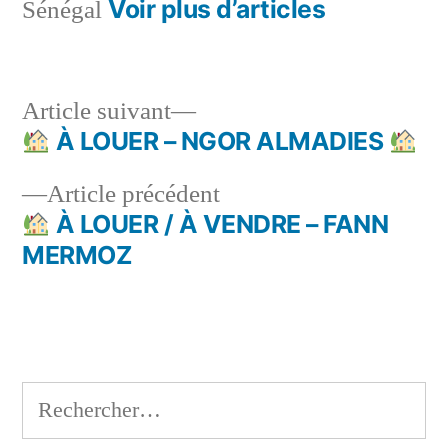
Voir plus d’articles
Sénégal
Article
Article suivant
suivant :
À LOUER – NGOR ALMADIES
Navigation
Article
Article précédent
de
précédent :
À LOUER / À VENDRE – FANN
l’article
MERMOZ
Rechercher :