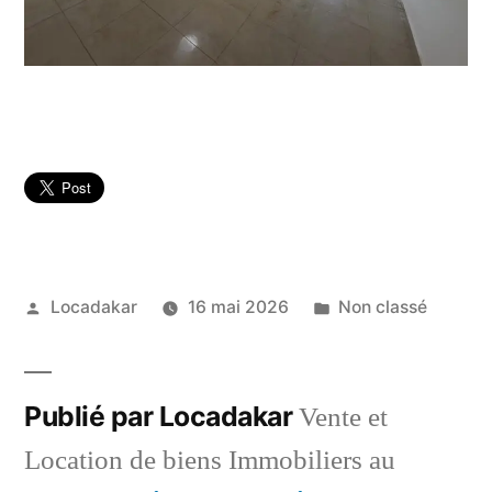
Publié
Publié
Locadakar
16 mai 2026
Non classé
par
dans
Publié par Locadakar
Vente et
Location de biens Immobiliers au