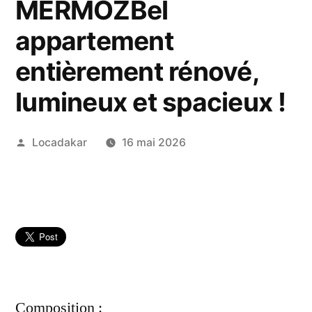
MERMOZBel
appartement
entièrement rénové,
lumineux et spacieux !
Publié
Locadakar
16 mai 2026
par
Composition :