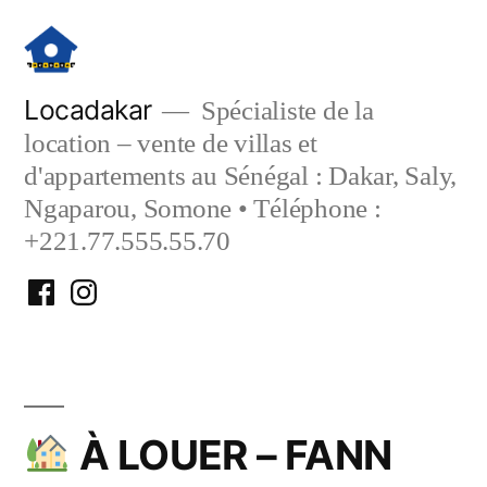
Aller
au
contenu
Locadakar
Spécialiste de la
location – vente de villas et
d'appartements au Sénégal : Dakar, Saly,
Ngaparou, Somone • Téléphone :
+221.77.555.55.70
Facebook
Instagram
Locadakar
Locadakar
À LOUER – FANN