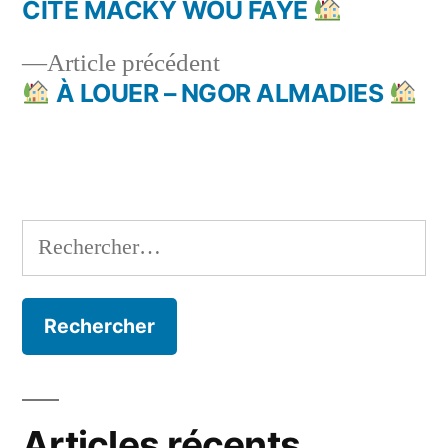
Navigation
CITÉ MACKY WOU FAYE
de
Article
Article précédent
l’article
précédent :
À LOUER – NGOR ALMADIES
Rechercher :
Articles récents