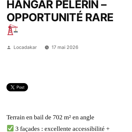
HANGAR PÈLERIN –
OPPORTUNITÉ RARE
Publié
Locadakar
17 mai 2026
par
Terrain en bail de 702 m² en angle
3 façades : excellente accessibilité +