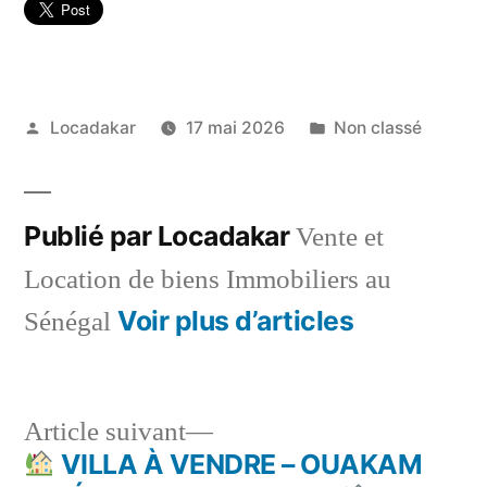
Publié
Publié
Locadakar
17 mai 2026
Non classé
par
dans
Publié par Locadakar
Vente et
Location de biens Immobiliers au
Voir plus d’articles
Sénégal
Article
Article suivant
suivant :
VILLA À VENDRE – OUAKAM