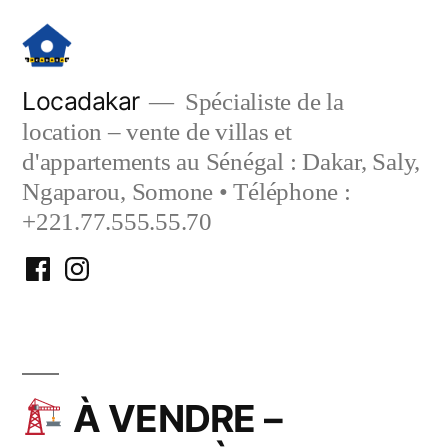
Aller
au
contenu
Locadakar
Spécialiste de la
location – vente de villas et
d'appartements au Sénégal : Dakar, Saly,
Ngaparou, Somone • Téléphone :
+221.77.555.55.70
Facebook
Instagram
Locadakar
Locadakar
À VENDRE –