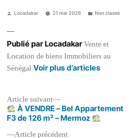
Publié
Publié
Locadakar
21 mai 2026
Non classé
par
dans
Publié par Locadakar
Vente et
Location de biens Immobiliers au
Voir plus d’articles
Sénégal
Article
Article suivant
suivant :
À VENDRE – Bel Appartement
Navigation
F3 de 126 m² – Mermoz
de
Article
Article précédent