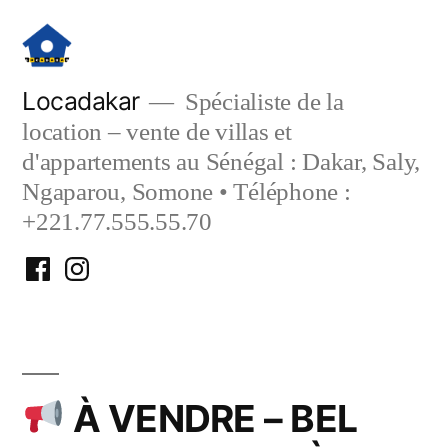
Aller
au
contenu
Locadakar
Spécialiste de la
location – vente de villas et
d'appartements au Sénégal : Dakar, Saly,
Ngaparou, Somone • Téléphone :
+221.77.555.55.70
Facebook
Instagram
Locadakar
Locadakar
À VENDRE – BEL