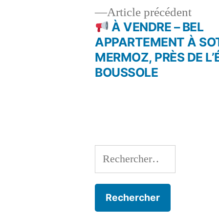
Artic
Article précédent
précé
À VENDRE – BEL
Navigation
APPARTEMENT À SO
MERMOZ, PRÈS DE L’
de
BOUSSOLE
l’article
Rechercher :