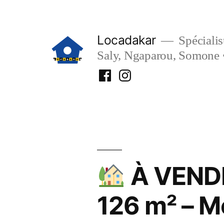
Aller
au
Locadakar
Spécialist
contenu
Saly, Ngaparou, Somone 
Facebook
Instagram
Locadakar
Locadakar
À VENDR
126 m² – 