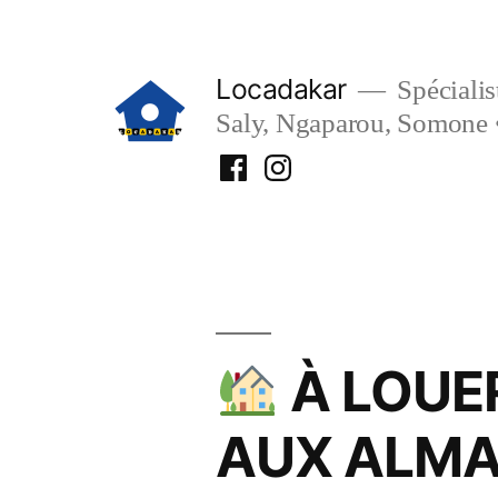
Aller
au
Locadakar
Spécialist
contenu
Saly, Ngaparou, Somone 
Facebook
Instagram
Locadakar
Locadakar
À LOUE
AUX ALMA