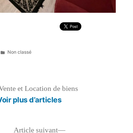
Publié
Non classé
dans
Vente et Location de biens
Voir plus d’articles
le
Article
Article suivant