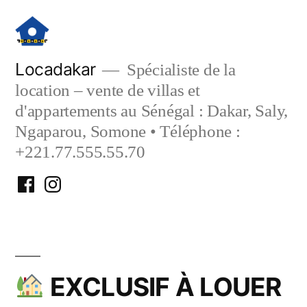
Aller
au
contenu
Locadakar
Spécialiste de la
location – vente de villas et
d'appartements au Sénégal : Dakar, Saly,
Ngaparou, Somone • Téléphone :
+221.77.555.55.70
Facebook
Instagram
Locadakar
Locadakar
EXCLUSIF À LOUER