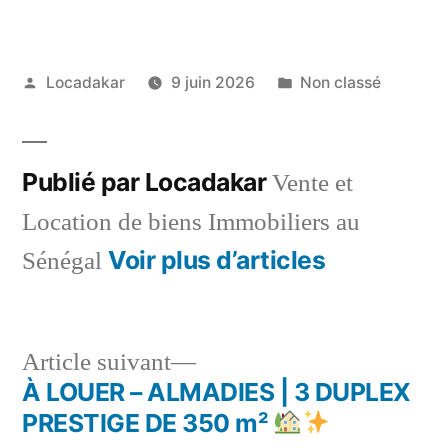
Publié
Publié
Locadakar
9 juin 2026
Non classé
par
dans
Publié par Locadakar
Vente et
Location de biens Immobiliers au
Voir plus d’articles
Sénégal
Article
Article suivant
suivant :
À LOUER – ALMADIES | 3 DUPLEX
Navigation
PRESTIGE DE 350 m²