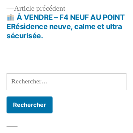
de
Article
Article précédent
l’article
précédent :
À VENDRE – F4 NEUF AU POINT
ERésidence neuve, calme et ultra
sécurisée.
Rechercher :