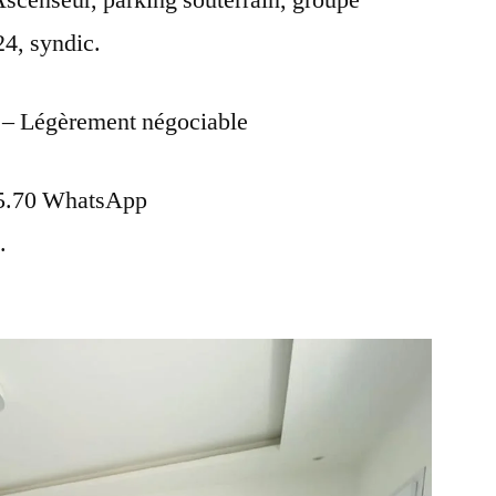
censeur, parking souterrain, groupe
24, syndic.
 – Légèrement négociable
.55.70 WhatsApp
.