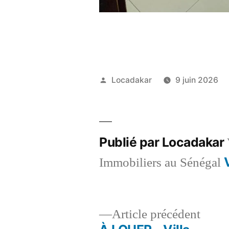
Publié
Locadakar
9 juin 2026
par
Publié par Locadakar
Immobiliers au Sénégal
Artic
Article précédent