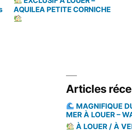
dent :
suivant :
EXCLUSIF À LOUER –
s
AQUILEA PETITE CORNICHE
Articles réc
MAGNIFIQUE D
MER À LOUER – 
À LOUER / À VE