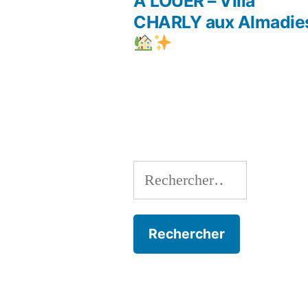
précé
À LOUER – Villa
Navigation
CHARLY aux Almadie
de
l’article
Rechercher :