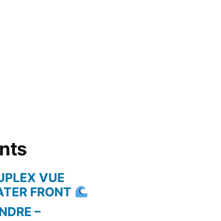
ents
UPLEX VUE
WATER FRONT
NDRE –