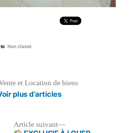
Publié
Non classé
dans
Vente et Location de biens
Voir plus d’articles
le
Article
Article suivant