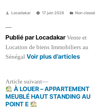
Publié
Publié
Locadakar
17 juin 2026
Non classé
par
dans
Publié par Locadakar
Vente et
Location de biens Immobiliers au
Voir plus d’articles
Sénégal
Article
Article suivant
suivant :
À LOUER – APPARTEMENT
Navigation
MEUBLÉ HAUT STANDING AU
de
POINT E