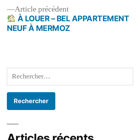
l’article
Article
Article précédent
précédent :
À LOUER – BEL APPARTEMENT
NEUF À MERMOZ
Rechercher :
Articles récents