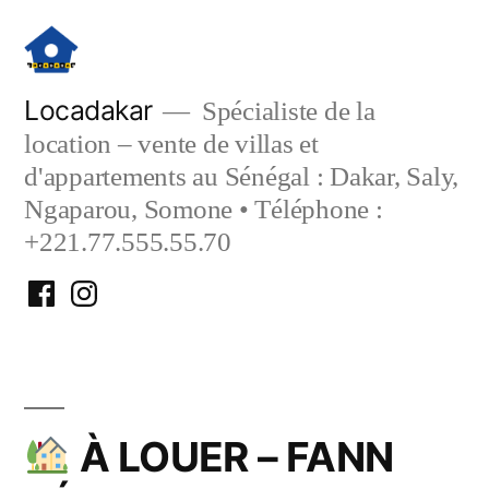
Aller
au
contenu
Locadakar
Spécialiste de la
location – vente de villas et
d'appartements au Sénégal : Dakar, Saly,
Ngaparou, Somone • Téléphone :
+221.77.555.55.70
Facebook
Instagram
Locadakar
Locadakar
À LOUER – FANN