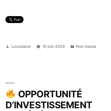
Publié
Publié
Locadakar
10 juin 2026
Non classé
par
dans
OPPORTUNITÉ
D’INVESTISSEMENT