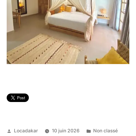
Publié
Publié
Locadakar
10 juin 2026
Non classé