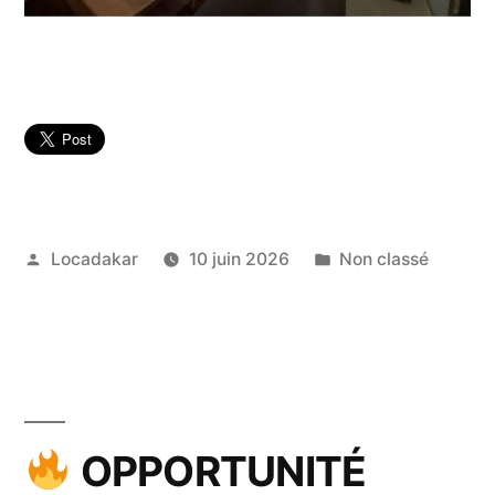
Publié
Publié
Locadakar
10 juin 2026
Non classé
par
dans
OPPORTUNITÉ