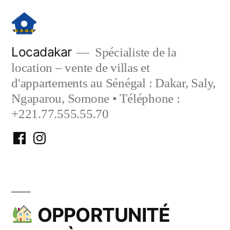
Aller
au
contenu
Locadakar
Spécialiste de la
location – vente de villas et
d'appartements au Sénégal : Dakar, Saly,
Ngaparou, Somone • Téléphone :
+221.77.555.55.70
Facebook
Instagram
Locadakar
Locadakar
OPPORTUNITÉ