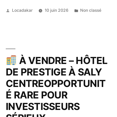
Publié
Publié
Locadakar
10 juin 2026
Non classé
par
dans
À VENDRE – HÔTEL
DE PRESTIGE À SALY
CENTREOPPORTUNIT
É RARE POUR
INVESTISSEURS