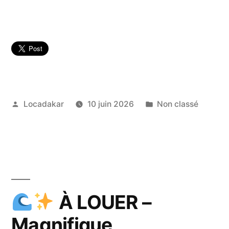
Publié
Publié
Locadakar
10 juin 2026
Non classé
par
dans
À LOUER –
Magnifique