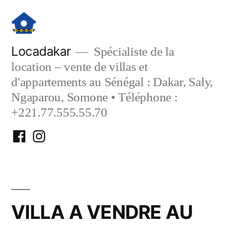
Aller
au
contenu
Locadakar
Spécialiste de la
location – vente de villas et
d'appartements au Sénégal : Dakar, Saly,
Ngaparou, Somone • Téléphone :
+221.77.555.55.70
Facebook
Instagram
Locadakar
Locadakar
VILLA A VENDRE AU