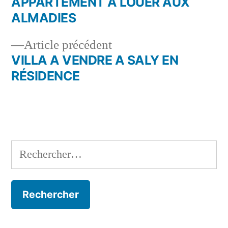
suivant :
APPARTEMENT A LOUER AUX
Navigation
ALMADIES
de
Article
Article précédent
l’article
précédent :
VILLA A VENDRE A SALY EN
RÉSIDENCE
Rechercher :