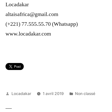
Locadakar
altaisafrica@gmail.com
(+221) 77.555.55.70 (Whatsapp)
www.locadakar.com
Publié
Publié
Locadakar
1 avril 2019
Non classé
par
dans