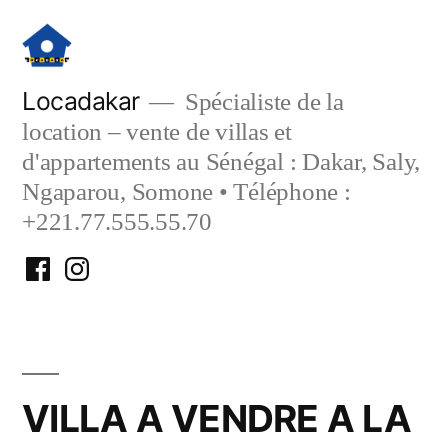
Aller
au
contenu
Locadakar
Spécialiste de la
location – vente de villas et
d'appartements au Sénégal : Dakar, Saly,
Ngaparou, Somone • Téléphone :
+221.77.555.55.70
Facebook
Instagram
Locadakar
Locadakar
VILLA A VENDRE A LA