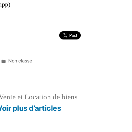
app)
Publié
Non classé
dans
Vente et Location de biens
Voir plus d’articles