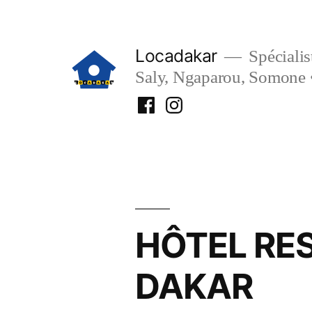
Aller
au
Locadakar
Spécialist
contenu
Saly, Ngaparou, Somone 
Facebook
Instagram
Locadakar
Locadakar
HÔTEL RE
DAKAR