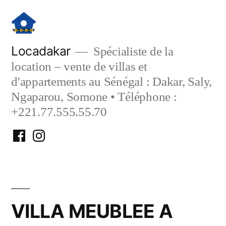
Aller
au
contenu
Locadakar
Spécialiste de la
location – vente de villas et
d'appartements au Sénégal : Dakar, Saly,
Ngaparou, Somone • Téléphone :
+221.77.555.55.70
Facebook
Instagram
Locadakar
Locadakar
VILLA MEUBLEE A