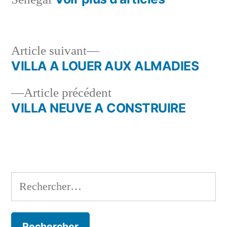
Article
Article suivant
suivant :
VILLA A LOUER AUX ALMADIES
Navigation
Article
Article précédent
de
précédent :
VILLA NEUVE A CONSTRUIRE
l’article
Rechercher :