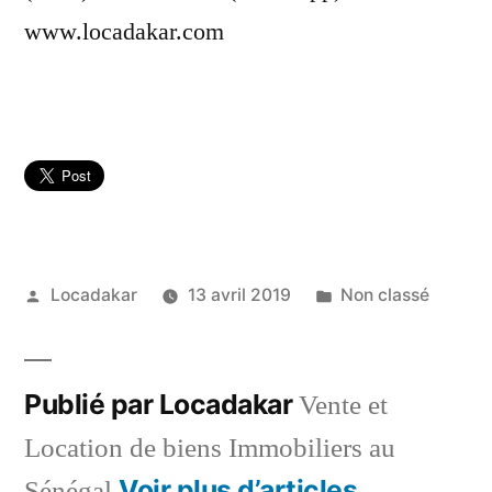
www.locadakar.com
Publié
Publié
Locadakar
13 avril 2019
Non classé
par
dans
Publié par Locadakar
Vente et
Location de biens Immobiliers au
Voir plus d’articles
Sénégal