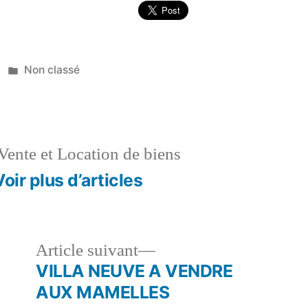
Publié
Non classé
dans
Vente et Location de biens
Voir plus d’articles
le
Article
Article suivant
dent :
suivant :
VILLA NEUVE A VENDRE
AUX MAMELLES