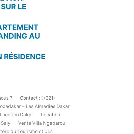
 SUR LE
PARTEMENT
ANDING AU
N RÉSIDENCE
ous ?
Contact : (+221)
Locadakar – Les Almadies Dakar,
Location Dakar
Location
 Saly
Vente Villa Ngaparou
stère du Tourisme et des