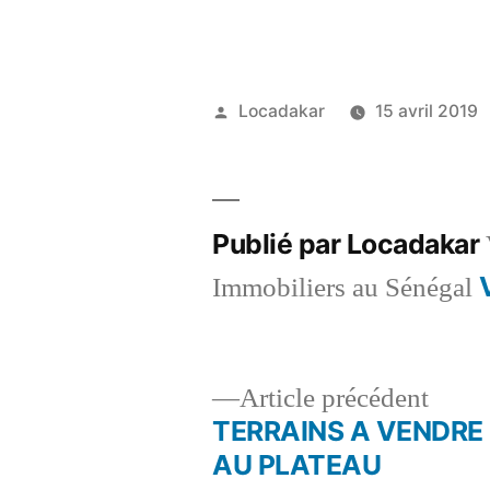
Publié
Locadakar
15 avril 2019
par
Publié par Locadakar
Immobiliers au Sénégal
Artic
Article précédent
précé
TERRAINS A VENDRE
Navigation
AU PLATEAU