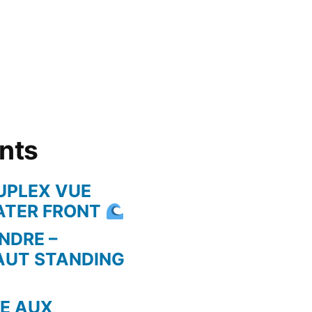
ents
UPLEX VUE
WATER FRONT
NDRE –
AUT STANDING
RE AUX