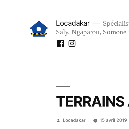
Aller
au
Locadakar
Spécialist
contenu
Saly, Ngaparou, Somone 
Facebook
Instagram
Locadakar
Locadakar
TERRAINS
Publié
Locadakar
15 avril 2019
par