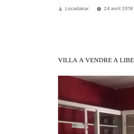
Publié
Locadakar
24 avril 2019
par
VILLA A VENDRE A LIB