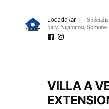
Aller
au
Locadakar
Spécialist
contenu
Saly, Ngaparou, Somone 
Facebook
Instagram
Locadakar
Locadakar
VILLA A V
EXTENSIO