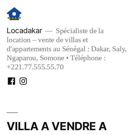
Aller
au
contenu
Locadakar
Spécialiste de la
location – vente de villas et
d'appartements au Sénégal : Dakar, Saly,
Ngaparou, Somone • Téléphone :
+221.77.555.55.70
Facebook
Instagram
Locadakar
Locadakar
VILLA A VENDRE A