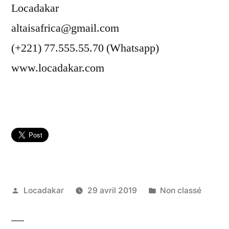
Locadakar
altaisafrica@gmail.com
(+221) 77.555.55.70 (Whatsapp)
www.locadakar.com
Publié
Publié
Locadakar
29 avril 2019
Non classé
par
dans