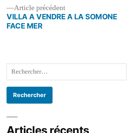
de
Article
Article précédent
l’article
précédent :
VILLA A VENDRE A LA SOMONE
FACE MER
Rechercher :
Articles récents