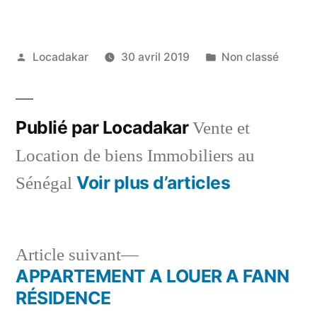
Publié
Publié
Locadakar
30 avril 2019
Non classé
par
dans
Publié par Locadakar
Vente et
Location de biens Immobiliers au
Voir plus d’articles
Sénégal
Article
Article suivant
suivant :
APPARTEMENT A LOUER A FANN
Navigation
RÉSIDENCE