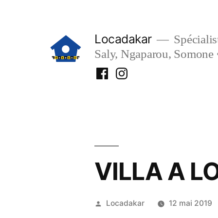
Aller
au
Locadakar
Spécialist
contenu
Saly, Ngaparou, Somone 
Facebook
Instagram
Locadakar
Locadakar
VILLA A L
Publié
Locadakar
12 mai 2019
par