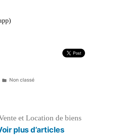
app)
Publié
Non classé
dans
Vente et Location de biens
Voir plus d’articles