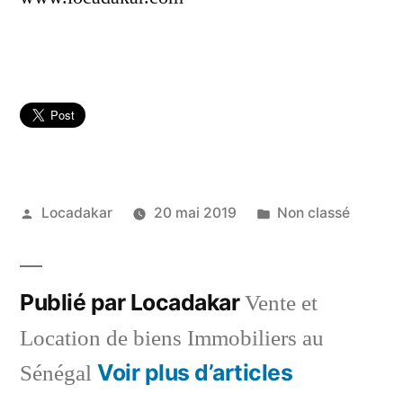
Publié
Publié
Locadakar
20 mai 2019
Non classé
par
dans
Publié par Locadakar
Vente et
Location de biens Immobiliers au
Voir plus d’articles
Sénégal