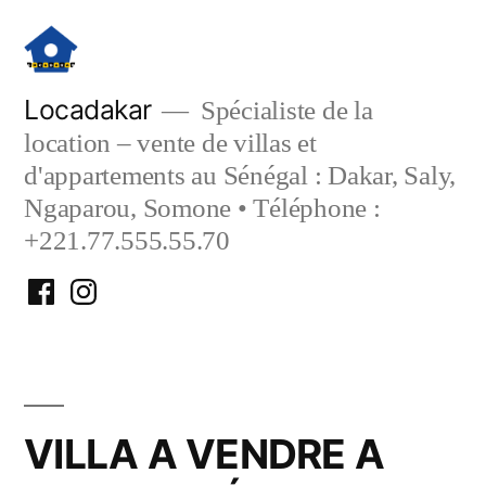
Aller
au
contenu
Locadakar
Spécialiste de la
location – vente de villas et
d'appartements au Sénégal : Dakar, Saly,
Ngaparou, Somone • Téléphone :
+221.77.555.55.70
Facebook
Instagram
Locadakar
Locadakar
VILLA A VENDRE A