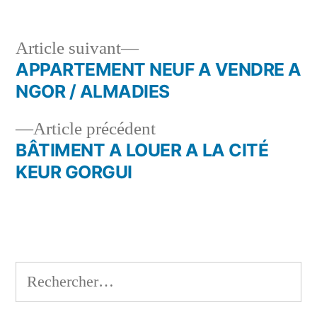
Article
Article suivant
suivant :
APPARTEMENT NEUF A VENDRE A
Navigation
NGOR / ALMADIES
de
Article
Article précédent
l’article
précédent :
BÂTIMENT A LOUER A LA CITÉ
KEUR GORGUI
Rechercher :