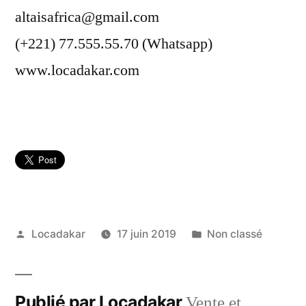
altaisafrica@gmail.com
(+221) 77.555.55.70 (Whatsapp)
www.locadakar.com
Publié
Publié
Locadakar
17 juin 2019
Non classé
par
dans
Publié par Locadakar
Vente et