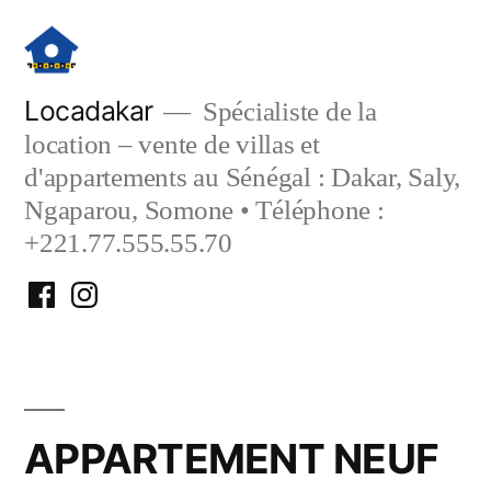
Aller
au
contenu
Locadakar
Spécialiste de la
location – vente de villas et
d'appartements au Sénégal : Dakar, Saly,
Ngaparou, Somone • Téléphone :
+221.77.555.55.70
Facebook
Instagram
Locadakar
Locadakar
APPARTEMENT NEUF