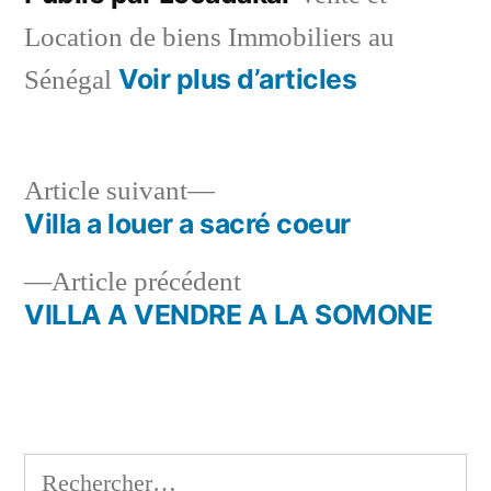
Location de biens Immobiliers au
Voir plus d’articles
Sénégal
Article
Article suivant
suivant :
Villa a louer a sacré coeur
Navigation
Article
Article précédent
de
précédent :
VILLA A VENDRE A LA SOMONE
l’article
Rechercher :