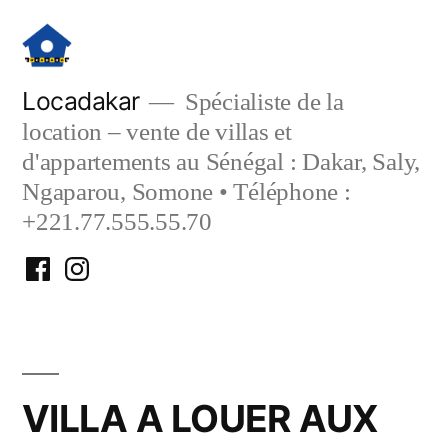
Aller
au
contenu
Locadakar
Spécialiste de la
location – vente de villas et
d'appartements au Sénégal : Dakar, Saly,
Ngaparou, Somone • Téléphone :
+221.77.555.55.70
Facebook
Instagram
Locadakar
Locadakar
VILLA A LOUER AUX