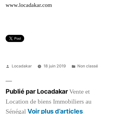
www.locadakar.com
Publié
Publié
Locadakar
18 juin 2019
Non classé
par
dans
Publié par Locadakar
Vente et
Location de biens Immobiliers au
Voir plus d’articles
Sénégal