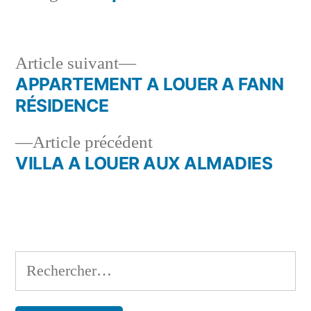
Article
Article suivant
suivant :
APPARTEMENT A LOUER A FANN
Navigation
RÉSIDENCE
de
Article
Article précédent
l’article
précédent :
VILLA A LOUER AUX ALMADIES
Rechercher :