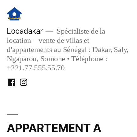
Aller
au
contenu
Locadakar
Spécialiste de la
location – vente de villas et
d'appartements au Sénégal : Dakar, Saly,
Ngaparou, Somone • Téléphone :
+221.77.555.55.70
Facebook
Instagram
Locadakar
Locadakar
APPARTEMENT A