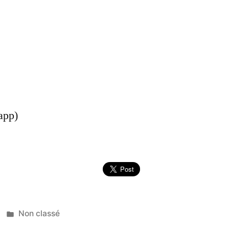
app)
Publié
Non classé
dans