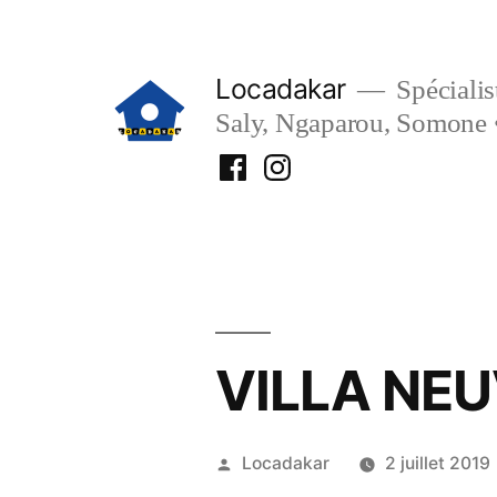
Aller
au
Locadakar
Spécialist
contenu
Saly, Ngaparou, Somone 
Facebook
Instagram
Locadakar
Locadakar
VILLA NE
Publié
Locadakar
2 juillet 2019
par