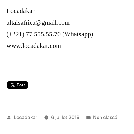
Locadakar
altaisafrica@gmail.com
(+221) 77.555.55.70 (Whatsapp)
www.locadakar.com
Publié
Publié
Locadakar
6 juillet 2019
Non classé
par
dans