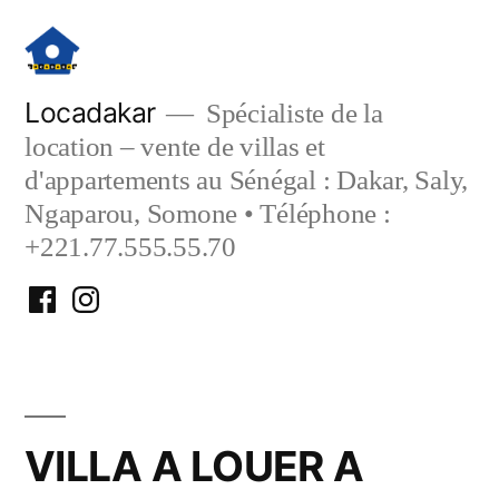
Aller
au
contenu
Locadakar
Spécialiste de la
location – vente de villas et
d'appartements au Sénégal : Dakar, Saly,
Ngaparou, Somone • Téléphone :
+221.77.555.55.70
Facebook
Instagram
Locadakar
Locadakar
VILLA A LOUER A