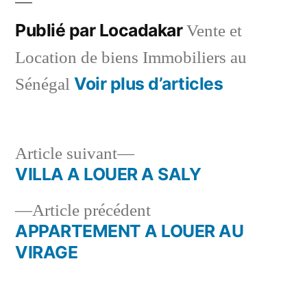
Publié par Locadakar
Vente et
Location de biens Immobiliers au
Voir plus d’articles
Sénégal
Article
Article suivant
suivant :
VILLA A LOUER A SALY
Navigation
Article
Article précédent
de
précédent :
APPARTEMENT A LOUER AU
l’article
VIRAGE