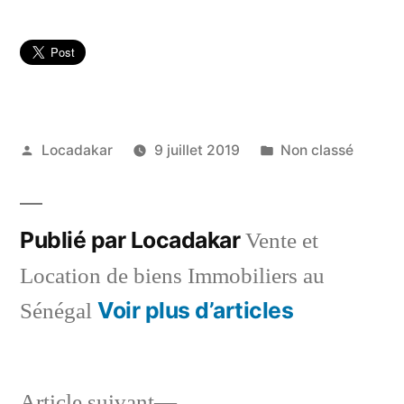
Publié
Publié
Locadakar
9 juillet 2019
Non classé
par
dans
Publié par Locadakar
Vente et
Location de biens Immobiliers au
Voir plus d’articles
Sénégal
Article
Article suivant