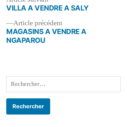
suivant :
VILLA A VENDRE A SALY
Navigation
Article
Article précédent
de
précédent :
MAGASINS A VENDRE A
l’article
NGAPAROU
Rechercher :