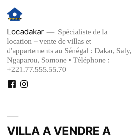
Aller
au
contenu
Locadakar
Spécialiste de la
location – vente de villas et
d'appartements au Sénégal : Dakar, Saly,
Ngaparou, Somone • Téléphone :
+221.77.555.55.70
Facebook
Instagram
Locadakar
Locadakar
VILLA A VENDRE A