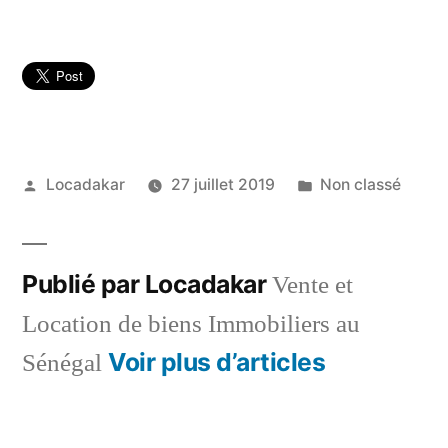
Publié
Publié
Locadakar
27 juillet 2019
Non classé
par
dans
Publié par Locadakar
Vente et
Location de biens Immobiliers au
Voir plus d’articles
Sénégal