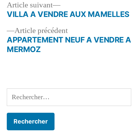
Article
Article suivant
suivant :
VILLA A VENDRE AUX MAMELLES
Navigation
Article
Article précédent
de
précédent :
APPARTEMENT NEUF A VENDRE A
l’article
MERMOZ
Rechercher :