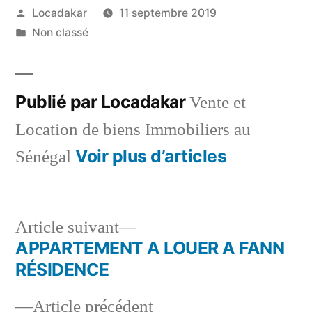
Publié
Locadakar
11 septembre 2019
par
Publié
Non classé
dans
Publié par Locadakar
Vente et
Location de biens Immobiliers au
Voir plus d’articles
Sénégal
Article
Article suivant
suivant :
APPARTEMENT A LOUER A FANN
Navigation
RÉSIDENCE
de
Article
Article précédent