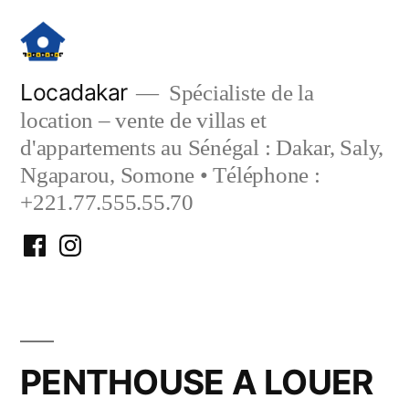
Aller
au
contenu
Locadakar
Spécialiste de la
location – vente de villas et
d'appartements au Sénégal : Dakar, Saly,
Ngaparou, Somone • Téléphone :
+221.77.555.55.70
Facebook
Instagram
Locadakar
Locadakar
PENTHOUSE A LOUER