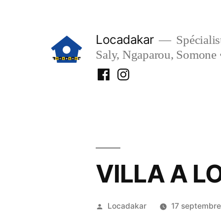
Aller
au
Locadakar
Spécialist
contenu
Saly, Ngaparou, Somone 
Facebook
Instagram
Locadakar
Locadakar
VILLA A L
Publié
Locadakar
17 septembre
par