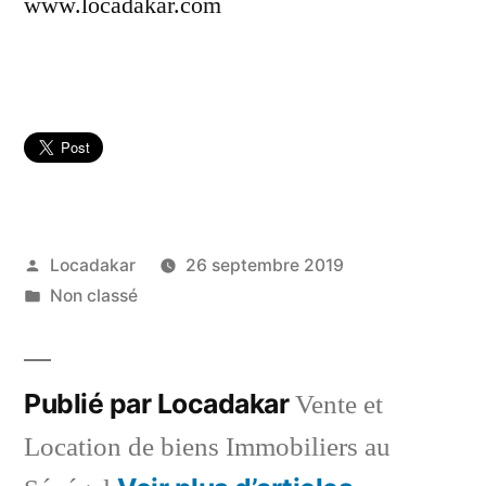
www.locadakar.com
Publié
Locadakar
26 septembre 2019
par
Publié
Non classé
dans
Publié par Locadakar
Vente et
Location de biens Immobiliers au