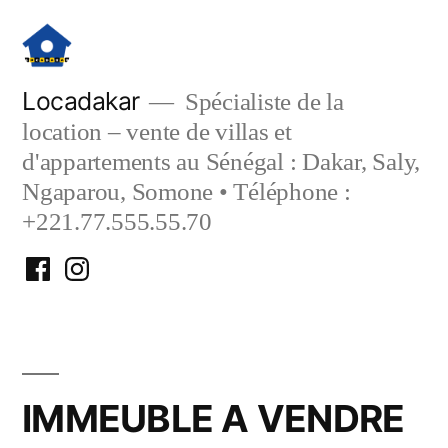
Aller
au
contenu
Locadakar
Spécialiste de la
location – vente de villas et
d'appartements au Sénégal : Dakar, Saly,
Ngaparou, Somone • Téléphone :
+221.77.555.55.70
Facebook
Instagram
Locadakar
Locadakar
IMMEUBLE A VENDRE