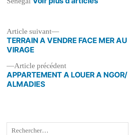
Voir plus d’articles
Sénégal
Article
Article suivant
suivant :
TERRAIN A VENDRE FACE MER AU
Navigation
VIRAGE
de
Article
Article précédent
l’article
précédent :
APPARTEMENT A LOUER A NGOR/
ALMADIES
Rechercher :