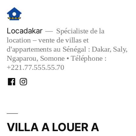
Aller
au
contenu
Locadakar
Spécialiste de la
location – vente de villas et
d'appartements au Sénégal : Dakar, Saly,
Ngaparou, Somone • Téléphone :
+221.77.555.55.70
Facebook
Instagram
Locadakar
Locadakar
VILLA A LOUER A