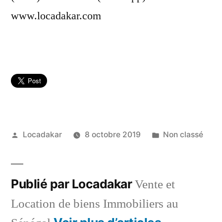
www.locadakar.com
Publié
Publié
Locadakar
8 octobre 2019
Non classé
par
dans
Publié par Locadakar
Vente et
Location de biens Immobiliers au