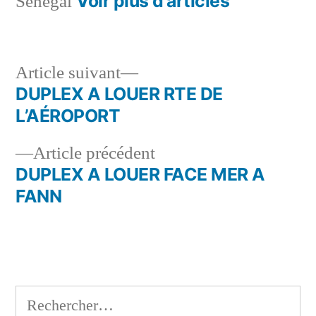
Voir plus d’articles
Sénégal
Article
Article suivant
suivant :
DUPLEX A LOUER RTE DE
Navigation
L’AÉROPORT
de
Article
Article précédent
l’article
précédent :
DUPLEX A LOUER FACE MER A
FANN
Rechercher :