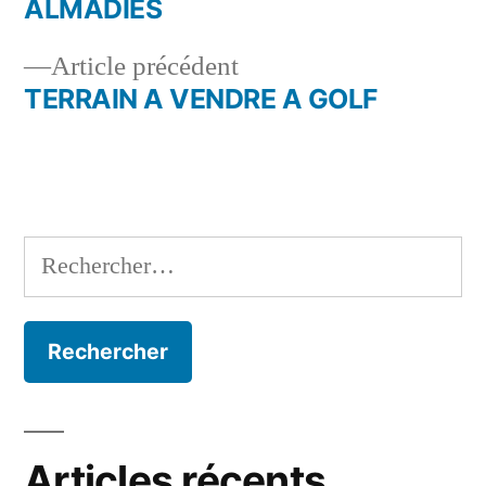
ALMADIES
de
Article
Article précédent
l’article
précédent :
TERRAIN A VENDRE A GOLF
Rechercher :
Articles récents