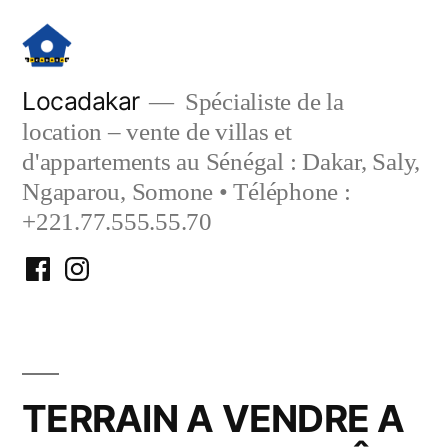
Aller
au
contenu
Locadakar
Spécialiste de la
location – vente de villas et
d'appartements au Sénégal : Dakar, Saly,
Ngaparou, Somone • Téléphone :
+221.77.555.55.70
Facebook
Instagram
Locadakar
Locadakar
TERRAIN A VENDRE A