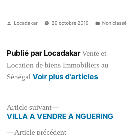
Publié
Publié
Locadakar
29 octobre 2019
Non classé
par
dans
Publié par Locadakar
Vente et
Location de biens Immobiliers au
Voir plus d’articles
Sénégal
Article
Article suivant
suivant :
VILLA A VENDRE A NGUERING
Navigation
Article
Article précédent