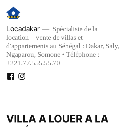
Aller
au
contenu
Locadakar
Spécialiste de la
location – vente de villas et
d'appartements au Sénégal : Dakar, Saly,
Ngaparou, Somone • Téléphone :
+221.77.555.55.70
Facebook
Instagram
Locadakar
Locadakar
VILLA A LOUER A LA