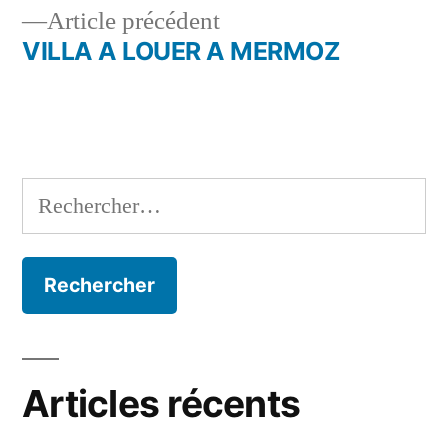
de
Article
Article précédent
l’article
précédent :
VILLA A LOUER A MERMOZ
Rechercher :
Articles récents