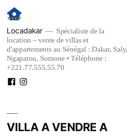
Aller
au
contenu
Locadakar
Spécialiste de la
location – vente de villas et
d'appartements au Sénégal : Dakar, Saly,
Ngaparou, Somone • Téléphone :
+221.77.555.55.70
Facebook
Instagram
Locadakar
Locadakar
VILLA A VENDRE A