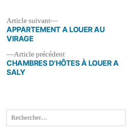
Article
Article suivant
suivant :
APPARTEMENT A LOUER AU
Navigation
VIRAGE
de
Article
Article précédent
l’article
précédent :
CHAMBRES D’HÔTES À LOUER A
SALY
Rechercher :