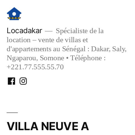
Aller
au
contenu
Locadakar
Spécialiste de la
location – vente de villas et
d'appartements au Sénégal : Dakar, Saly,
Ngaparou, Somone • Téléphone :
+221.77.555.55.70
Facebook
Instagram
Locadakar
Locadakar
VILLA NEUVE A