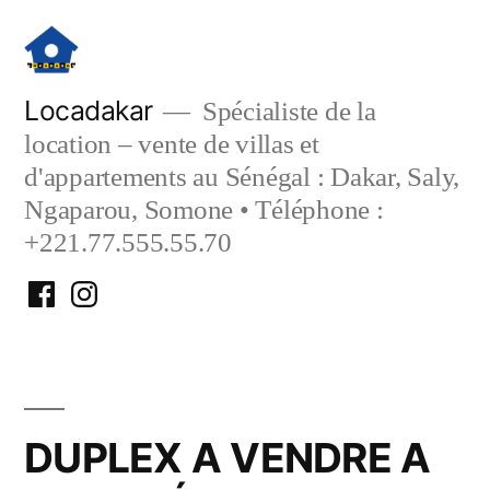
Aller
au
contenu
Locadakar
Spécialiste de la
location – vente de villas et
d'appartements au Sénégal : Dakar, Saly,
Ngaparou, Somone • Téléphone :
+221.77.555.55.70
Facebook
Instagram
Locadakar
Locadakar
DUPLEX A VENDRE A