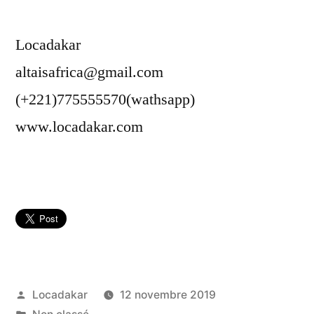
Locadakar
altaisafrica@gmail.com
(+221)775555570(wathsapp)
www.locadakar.com
Publié
Locadakar
12 novembre 2019
par
Publié