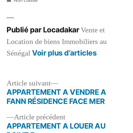
Non classé
dans
Publié par Locadakar
Vente et
Location de biens Immobiliers au
Voir plus d’articles
Sénégal
Article
Article suivant
suivant :
APPARTEMENT A VENDRE A
Navigation
FANN RÉSIDENCE FACE MER
de
Article
Article précédent
l’article
précédent :
APPARTEMENT A LOUER AU