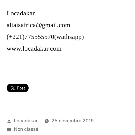
Locadakar
altaisafrica@gmail.com
(+221)775555570(wathsapp)
www.locadakar.com
Publié
Locadakar
25 novembre 2019
par
Publié
Non classé