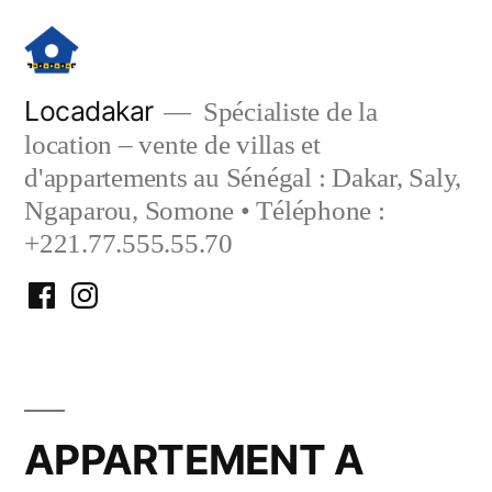
Aller
au
contenu
Locadakar
Spécialiste de la
location – vente de villas et
d'appartements au Sénégal : Dakar, Saly,
Ngaparou, Somone • Téléphone :
+221.77.555.55.70
Facebook
Instagram
Locadakar
Locadakar
APPARTEMENT A