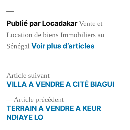
dans
Publié par Locadakar
Vente et
Location de biens Immobiliers au
Voir plus d’articles
Sénégal
Article
Article suivant
suivant :
VILLA A VENDRE A CITÉ BIAGUI
Navigation
Article
Article précédent
de
précédent :
TERRAIN A VENDRE A KEUR
l’article
NDIAYE LO